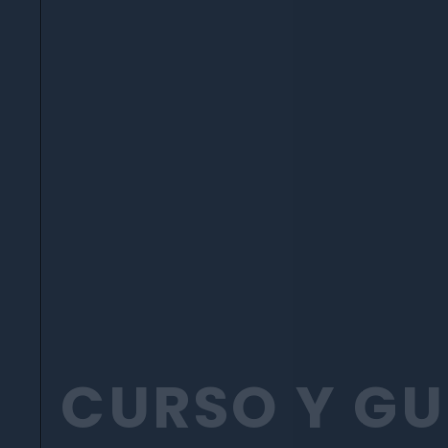
A
CURSO Y G